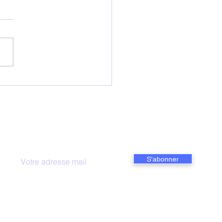
Document Unique
anisme", une idée
oite ...
Suivre nos actualités
S'abonner