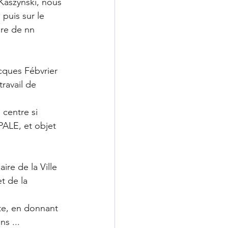
Kaszynski, nous 
puis sur le 
ire de nn 
cques Fébvrier 
ravail de 
 centre si 
PALE, et objet 
re de la Ville 
t de la 
te, en donnant 
ns ...