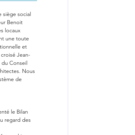
 siège social 
ur Benoit 
es locaux 
nt une toute 
tionnelle et 
 croisé Jean-
 du Conseil 
hitectes. Nous 
ystème de 
té le Bilan 
au regard des 