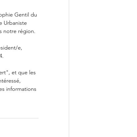
ophie Gentil du 
e Urbaniste 
ns notre région.  
ésident/e, 
4.
t", et que les 
ntéressé, 
es informations 