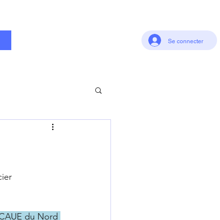
t
Se connecter
ier
le CAUE du Nord 