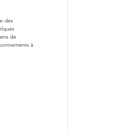
ar des 
elques 
yens de 
abonnements à 