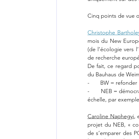
Cinq points de vue o
Christophe Barthole
mois du New Europe
(de l’écologie vers 
de recherche europée
De fait, ce regard p
du Bauhaus de Weima
-       BW = refonde
-       NEB = démocra
échelle, par exemple
Caroline Naphegyi
,
projet du NEB, « co
de s’emparer des 