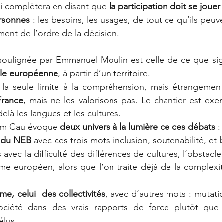
i complètera en disant que 
la participation doit se jouer 
ersonnes
 : les besoins, les usages, de tout ce qu’ils peuv
ment de l’ordre de la décision.
soulignée par Emmanuel Moulin est celle de ce que sign
lle européenne
, à partir d’un territoire. 
 la seule limite à la compréhension, mais étrangement
France
, mais ne les valorisons pas. Le chantier est exe
là les langues et les cultures.
am Cau évoque 
deux univers à la lumière ce ces débats
 :
 du NEB
 avec ces trois mots inclusion, soutenabilité, e
avec la difficulté des différences de cultures, l’obstacle 
e européen, alors que l’on traite déjà de la complexité 
me, celui  des collectivités
, avec d’autres mots : mutat
société dans des vrais rapports de force plutôt que
élus