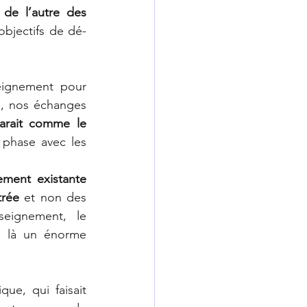
de l’autre des 
objectifs de dé-
ignement pour 
e, nos échanges 
parait comme le 
phase avec les 
ement existante 
trée
 et non des 
seignement, le 
a là un énorme 
que, qui faisait 