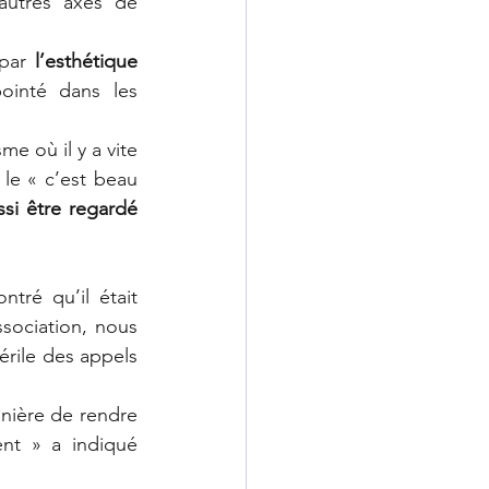
utres axes de 
par 
l’esthétique 
ointé dans les 
e où il y a vite 
le « c’est beau 
si être regardé 
Les travaux de « La preuve par 7 » présentés par Sophie Ricard ont montré qu’il était 
sociation, nous 
rile des appels 
nière de rendre 
nt » a indiqué 