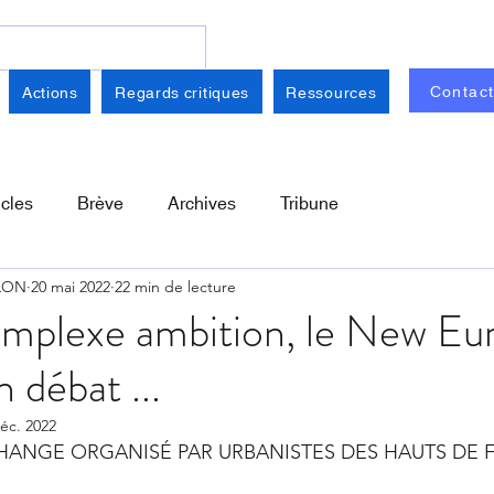
Contac
Actions
Regards critiques
Ressources
icles
Brève
Archives
Tribune
ELON
20 mai 2022
22 min de lecture
omplexe ambition, le New Eu
 débat ...
éc. 2022
HANGE ORGANISÉ PAR URBANISTES DES HAUTS DE FR