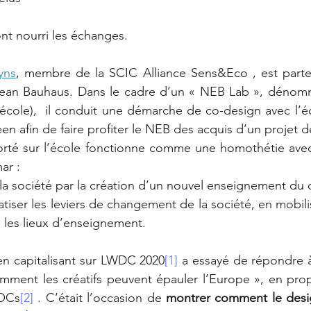
nt nourri les échanges.
yns
, membre de la SCIC Alliance Sens&Eco , est parten
an Bauhaus. Dans le cadre d’un « NEB Lab », dénomm
l’école),  il conduit une démarche de co-design avec l’é
n afin de faire profiter le NEB des acquis d’un projet
orté sur l’école fonctionne comme une homothétie avec le
r : 
r la société par la création d’un nouvel enseignement du
tiser les leviers de changement de la société, en mobili
 les lieux d’enseignement.
 en capitalisant sur LWDC 2020
[1]
 a essayé de répondre à
mment les créatifs peuvent épauler l’Europe », en prop
POCs
[2]
 . C’était l’occasion de 
montrer comment le desig