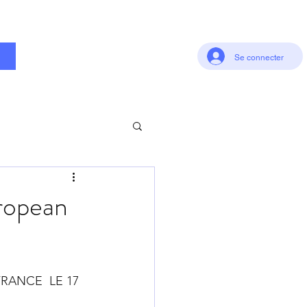
t
Se connecter
ropean
ANCE  LE 17 