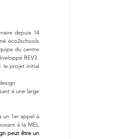
aire depuis 14 
é éco2schools 
quipe du centre 
 développé REV3.
 projet initial 
 design
sant à une large 
 un 1er appel à 
osant à la MEL 
n peut être un 