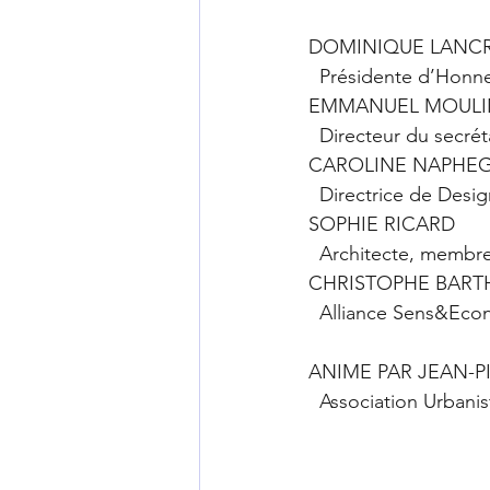
DOMINIQUE LANC
  Présidente d’Hon
EMMANUEL MOULI
  Directeur du sec
CAROLINE NAPHEG
  Directrice de Desi
SOPHIE RICARD
  Architecte, membre
CHRISTOPHE BART
  Alliance Sens&Ec
ANIME PAR JEAN-P
  Association Urban