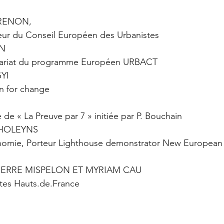
RENON, 
neur du Conseil Européen des Urbanistes
N
rétariat du programme Européen URBACT
YI
gn for change
 de « La Preuve par 7 » initiée par P. Bouchain 
HOLEYNS 
onomie, Porteur Lighthouse demonstrator New European
IERRE MISPELON ET MYRIAM CAU
istes Hauts.de.France