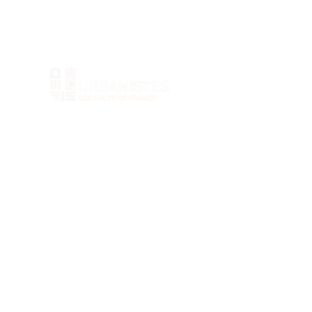
Nos statuts
Nos mentions légales
Contact
urbanisteshdf@gmail.com
+33 (0)7 81 71 25 09
98 Rue des Stations,
59000 Lille