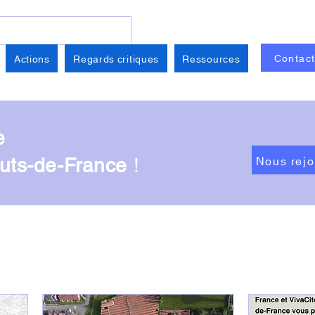
Contac
Actions
Regards critiques
Ressources
e
Nous rejo
auts-de-France
!