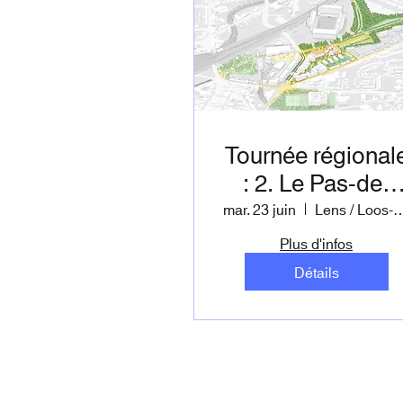
Tournée régional
: 2. Le Pas-de-
Calais
mar. 23 juin
Lens / Loos-en-
Plus d'infos
Détails