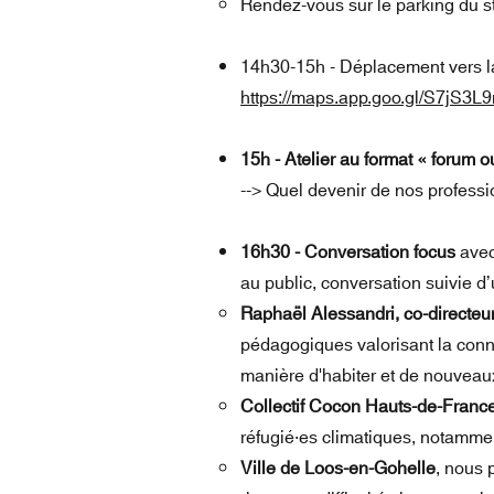
Rendez-vous sur le parking du st
14h30-15h - Déplacement vers la
https://maps.app.goo.gl/S7jS3L
15h - Atelier au format « forum o
--> Quel devenir de nos professio
16h30 - Conversation focus
avec 
au public, conversation suivie d
Raphaël Alessandri, co-directeur 
pédagogiques valorisant la conn
manière d'habiter et de nouveau
Collectif Cocon Hauts-de-Franc
réfugié·es climatiques, notamme
Ville de Loos-en-Gohelle
, nous 