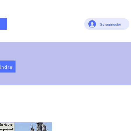
t
Se connecter
indre