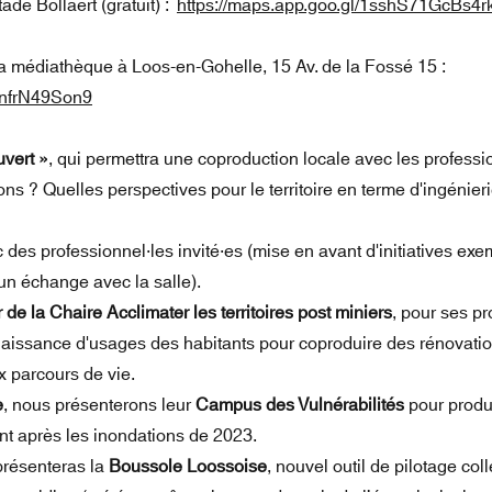
ade Bollaert (gratuit) :
https://maps.app.goo.gl/1sshS71GcBs4r
 médiathèque à Loos-en-Gohelle, 15 Av. de la Fossé 15 :
9nfrN49Son9
uvert »
, qui permettra une coproduction locale avec les professio
ns ? Quelles perspectives pour le territoire en terme d'ingénier
des professionnel·les invité·es (mise en avant d'initiatives exe
’un échange avec la salle).
de la Chaire Acclimater les territoires post miniers
, pour ses p
aissance d'usages des habitants pour coproduire des rénovatio
x parcours de vie.
e
, nous présenterons leur
Campus des Vulnérabilités
pour produi
nt après les inondations de 2023.
présenteras la
Boussole Loossoise
, nouvel outil de pilotage coll