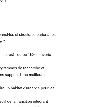
kxi9
nnel·les et structures partenaires
ie ?
mplaires) - durée 1h30, ouverte
rogrammes de recherche et
ns support d'une meilleure
re un habitat d'urgence pour les
ectif de la transition intégrant