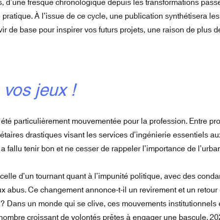
, d’une fresque chronologique depuis les transformations passé
pratique. À l’issue de ce cycle, une publication synthétisera le
r de base pour inspirer vos futurs projets, une raison de plus d
 vos jeux !
 été particulièrement mouvementée pour la profession. Entre pro
aires drastiques visant les services d’ingénierie essentiels aux
 fallu tenir bon et ne cesser de rappeler l’importance de l’urb
celle d’un tournant quant à l’impunité politique, avec des conda
ux abus. Ce changement annonce-t-il un revirement et un retour 
s ? Dans un monde qui se clive, ces mouvements institutionnels
n nombre croissant de volontés prêtes à engager une bascule. 20