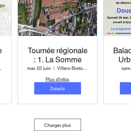
e
Tournée régionale
Balad
: 1. La Somme
Urb
Gohelle
mar. 02 juin
Villers-Bretonneux et Amiens
sam.
Plus d'infos
Détails
Charger plus