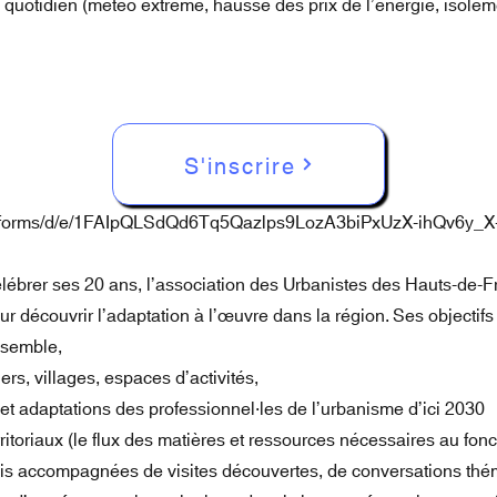
le quotidien (météo extrême, hausse des prix de l’énergie, isolem
S'inscrire
Ou copiez-collez ce lien :
om/forms/d/e/1FAIpQLSdQd6Tq5Qazlps9LozA3biPxUzX-ihQv6y_
célébrer ses 20 ans, l’association des Urbanistes des Hauts-de-
ur découvrir l’adaptation à l’œuvre dans la région. Ses objectifs 
nsemble,
iers, villages, espaces d’activités,
 et adaptations des professionnel·les de l’urbanisme d’ici 2030
itoriaux (le flux des matières et ressources nécessaires au fonc
is accompagnées de visites découvertes, de conversations thém