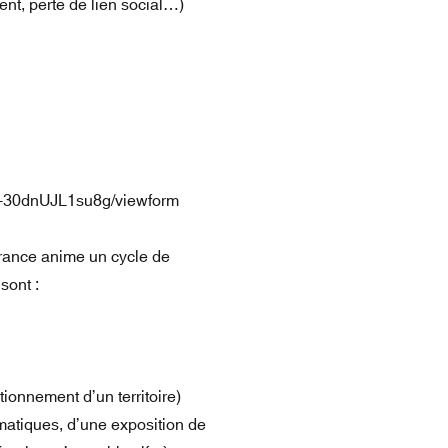
ent, perte de lien social…)
X-30dnUJL1su8g/viewform
France anime un cycle de
sont :
tionnement d’un territoire)
atiques, d’une exposition de