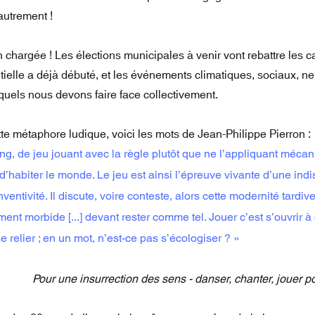
 autrement !
 chargée ! Les élections municipales à venir vont rebattre les c
tielle a déjà débuté, et les événements climatiques, sociaux, 
quels nous devons faire face collectivement.
ette métaphore ludique, voici les mots de Jean-Philippe Pierron :
aying, de jeu jouant avec la règle plutôt que ne l’appliquant mé
’habiter le monde. Le jeu est ainsi l’épreuve vivante d’une indis
inventivité. Il discute, voire conteste, alors cette modernité tardi
ent morbide [...] devant rester comme tel. Jouer c’est s’ouvrir à 
e relier ; en un mot, n’est-ce pas s’écologiser ? »
Pour une insurrection des sens - danser, chanter, jouer 