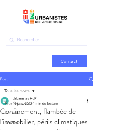
Contact
Post
Tous les posts
Urbanistes HdF
Tous les posts
10 janv. 2022
1 min de lecture
Confinement, flambée de
Actualité
l’immobilier, périls climatiques
Articles