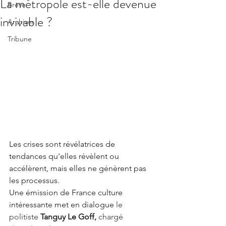
La métropole est-elle devenue
Brève
invivable ?
Archives
Tribune
Les crises sont révélatrices de 
tendances qu'elles révèlent ou 
accélèrent, mais elles ne génèrent pas 
les processus. 
Une émission de France culture 
intéressante met en dialogue 
le 
politiste 
Tanguy Le Goff,
 chargé 