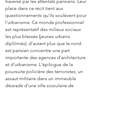
traversé par les attentats parisiens. Leur 
place dans ce récit tient aux 
questionnements qu'ils soulèvent pour 
l'urbanisme. Ce monde professionnel 
est représentatif des milieux sociaux 
les plus blessés (jeunes urbains 
diplômés), d'autant plus que le nord-
est parisien concentre une part 
importante des agences d'architecture 
et d'urbanisme. L'épilogue de la 
poursuite policière des terroristes, un 
assaut militaire dans un immeuble 
dégradé d'une ville populaire de 
banlieue, a exposé les pratiques des 
marchands de sommeil et la lenteur 
des procédures judiciaires à leur 
encontre. Pour reprendre les propos 
de certains enquêtés, ces attentats et la 
radicalisation religieuse dont ils sont le 