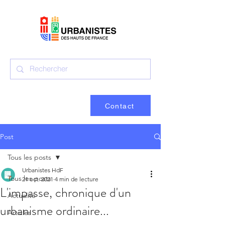
Contact
Post
Tous les posts
Urbanistes HdF
Tous les posts
21 oct. 2021
4 min de lecture
L'impasse, chronique d'un
Actualité
urbanisme ordinaire...
Articles