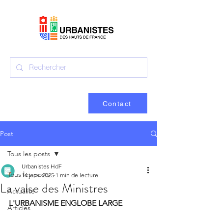
Contact
Post
Tous les posts
Urbanistes HdF
Tous les posts
14 janv. 2025
1 min de lecture
La valse des Ministres
Actualité
L'URBANISME ENGLOBE LARGE
Articles